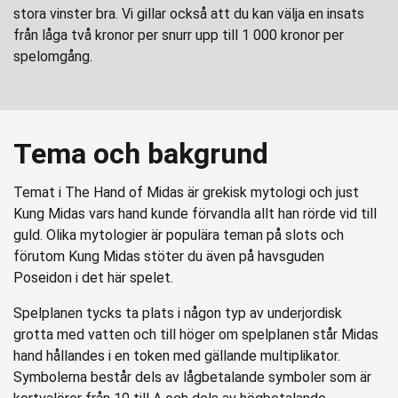
stora vinster bra. Vi gillar också att du kan välja en insats
från låga två kronor per snurr upp till 1 000 kronor per
spelomgång.
Tema och bakgrund
Temat i The Hand of Midas är grekisk mytologi och just
Kung Midas vars hand kunde förvandla allt han rörde vid till
guld. Olika mytologier är populära teman på slots och
förutom Kung Midas stöter du även på havsguden
Poseidon i det här spelet.
Spelplanen tycks ta plats i någon typ av underjordisk
grotta med vatten och till höger om spelplanen står Midas
hand hållandes i en token med gällande multiplikator.
Symbolerna består dels av lågbetalande symboler som är