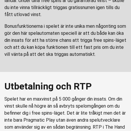
landar. Under dina free spins är du garanterad vinst – skulle
du inte vinna tillräckligt triggas gratissnurren igen tills du
fått utlovad vinst.
Bonusfunktionerna i spelet är inte unika men någonting som
gör den här spelautomaten speciell är att du både kan öka
din insats för att ha större chans att trigga free spins-läget
och att du kan köpa funktionen till ett fast pris om du inte
vill vänta på att det ska triggas automatiskt.
Utbetalning och RTP
Spelet har en maxvinst på 5 000 gånger din insats. Om din
vinst skulle nå högre än så avbryts spelomgången om du
befinner dig i free spins-läget. Det är lite tråkigt men det är
inte bara Pragmatic Play utan även andra spelutvecklare
som använder sig av en sådan begränsning. RTP i The Hand