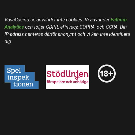
VasaCasino.se använder inte cookies. Vi använder
Fathom
Analytics
och följer GDPR, ePrivacy, COPPA, och CCPA. Din
IP-adress hanteras därför anonymt och vi kan inte identifiera
dig.