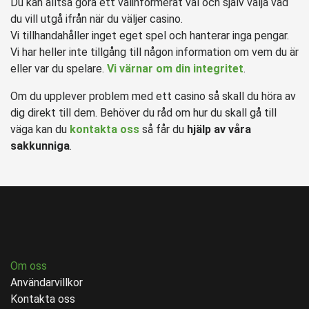
Du kan alltså göra ett välinformerat val och själv välja vad
du vill utgå ifrån när du väljer casino.
Vi tillhandahåller inget eget spel och hanterar inga pengar.
Vi har heller inte tillgång till någon information om vem du är
eller var du spelare.
Vi värnar om din integritet
.
Om du upplever problem med ett casino så skall du höra av
dig direkt till dem. Behöver du råd om hur du skall gå till
väga kan du
kontakta oss
så får du
hjälp av våra
sakkunniga
.
Om oss
Användarvillkor
Kontakta oss