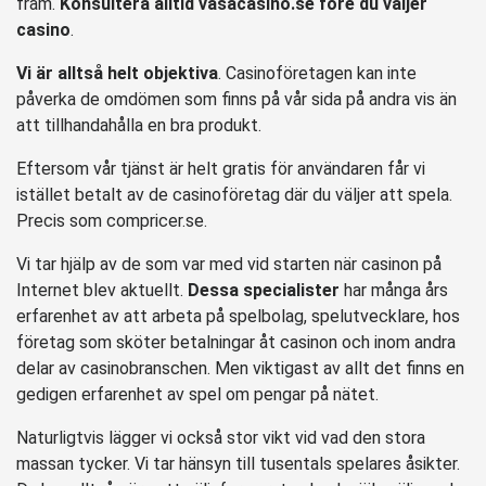
fram.
Konsultera alltid vasacasino.se före du väljer
casino
.
Vi är alltså helt objektiva
. Casinoföretagen kan inte
påverka de omdömen som finns på vår sida på andra vis än
att tillhandahålla en bra produkt.
Eftersom vår tjänst är helt gratis för användaren får vi
istället betalt av de casinoföretag där du väljer att spela.
Precis som compricer.se.
Vi tar hjälp av de som var med vid starten när casinon på
Internet blev aktuellt.
Dessa specialister
har många års
erfarenhet av att arbeta på spelbolag, spelutvecklare, hos
företag som sköter betalningar åt casinon och inom andra
delar av casinobranschen. Men viktigast av allt det finns en
gedigen erfarenhet av spel om pengar på nätet.
Naturligtvis lägger vi också stor vikt vid vad den stora
massan tycker. Vi tar hänsyn till tusentals spelares åsikter.