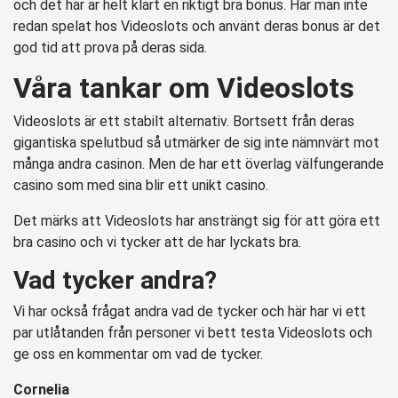
och det här är helt klart en riktigt bra bonus. Har man inte
redan spelat hos Videoslots och använt deras bonus är det
god tid att prova på deras sida.
Våra tankar om Videoslots
Videoslots är ett stabilt alternativ. Bortsett från deras
gigantiska spelutbud så utmärker de sig inte nämnvärt mot
många andra casinon. Men de har ett överlag välfungerande
casino som med sina blir ett unikt casino.
Det märks att Videoslots har ansträngt sig för att göra ett
bra casino och vi tycker att de har lyckats bra.
Vad tycker andra?
Vi har också frågat andra vad de tycker och här har vi ett
par utlåtanden från personer vi bett testa Videoslots och
ge oss en kommentar om vad de tycker.
Cornelia