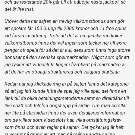
och de resterande 20% går till att påbörja nästa jackpot, så
det är lite trist.
Utöver detta har sajten en trevlig välkomstbonus som gör
att spelare får 100 % upp till 2000 kronor och 11 free spins
vid första insättning. Trots att det är en ganska medioker
välkomstbonus finns det väl ingen som tackar nej till extra
pengar att spela för så det är kul, dessutom finns inga större
bonusar på den svenska spelmarknaden. Något som gör att
jag tycker att Videoslots ligger i framkant på marknaden är
att de har en otroligt strukturerad och välgjord startsida.
Redan när jag klickade mig in på sajten fanns det kategorier
så att jag lätt kunde hitta de spel jag ville spel, det finns en
länk till de olika betalningsmetoderna samt en direktlänk till
live chatt och telefon högst upp på sidan. Om man scrollar
ner lite på startsidan finns det även detaljerad information
om de villkor som Videoslots har, vilka omsättningskrav
som finns och även regler på sajten. Det tycker jag är helt
suveränt på grund av att man på många andra online