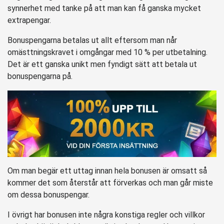
synnerhet med tanke på att man kan få ganska mycket
extrapengar.
Bonuspengarna betalas ut allt eftersom man når
omästtningskravet i omgångar med 10 % per utbetalning.
Det är ett ganska unikt men fyndigt sätt att betala ut
bonuspengarna på.
Om man begär ett uttag innan hela bonusen är omsatt så
kommer det som återstår att förverkas och man går miste
om dessa bonuspengar.
I övrigt har bonusen inte några konstiga regler och villkor