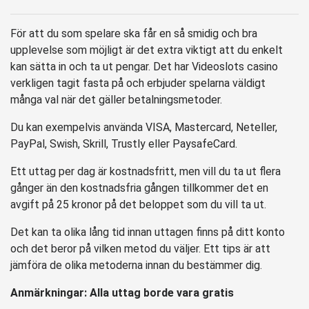
För att du som spelare ska får en så smidig och bra
upplevelse som möjligt är det extra viktigt att du enkelt
kan sätta in och ta ut pengar. Det har Videoslots casino
verkligen tagit fasta på och erbjuder spelarna väldigt
många val när det gäller betalningsmetoder.
Du kan exempelvis använda VISA, Mastercard, Neteller,
PayPal, Swish, Skrill, Trustly eller PaysafeCard.
Ett uttag per dag är kostnadsfritt, men vill du ta ut flera
gånger än den kostnadsfria gången tillkommer det en
avgift på 25 kronor på det beloppet som du vill ta ut.
Det kan ta olika lång tid innan uttagen finns på ditt konto
och det beror på vilken metod du väljer. Ett tips är att
jämföra de olika metoderna innan du bestämmer dig.
Anmärkningar: Alla uttag borde vara gratis