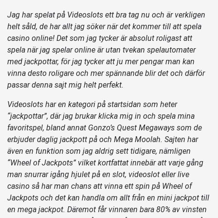
Jag har spelat på Videoslots ett bra tag nu och är verkligen
helt såld, de har allt jag söker när det kommer till att spela
casino online! Det som jag tycker är absolut roligast att
spela när jag spelar online är utan tvekan spelautomater
med jackpottar, för jag tycker att ju mer pengar man kan
vinna desto roligare och mer spännande blir det och därför
passar denna sajt mig helt perfekt.
Videoslots har en kategori på startsidan som heter
“jackpottar”, där jag brukar klicka mig in och spela mina
favoritspel, bland annat Gonzo’s Quest Megaways som de
erbjuder daglig jackpott på och Mega Moolah. Sajten har
även en funktion som jag aldrig sett tidigare, nämligen
“Wheel of Jackpots” vilket kortfattat innebär att varje gång
man snurrar igång hjulet på en slot, videoslot eller live
casino så har man chans att vinna ett spin på Wheel of
Jackpots och det kan handla om allt från en mini jackpot till
en mega jackpot. Däremot får vinnaren bara 80% av vinsten