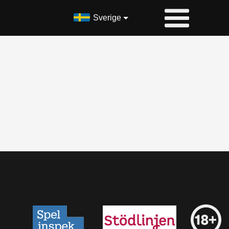
Sverige