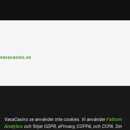
vasacasino.se
VasaCasino.se använder inte cookies. Vi använder
Fathom
Analytics
och följer GDPR, ePrivacy, COPPA, och CCPA. Din