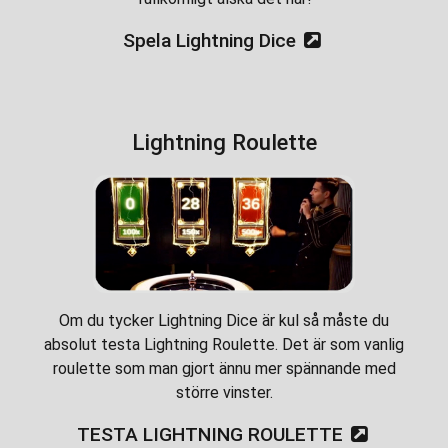
Spela Lightning Dice
Lightning Roulette
Om du tycker Lightning Dice är kul så måste du
absolut testa Lightning Roulette. Det är som vanlig
roulette som man gjort ännu mer spännande med
större vinster.
TESTA LIGHTNING ROULETTE