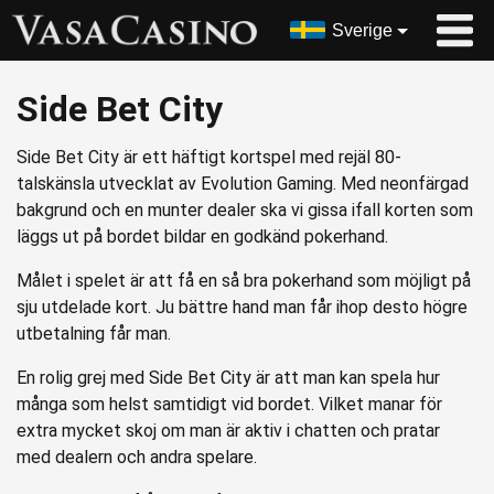
Sverige
Side Bet City
Side Bet City är ett häftigt kortspel med rejäl 80-
talskänsla utvecklat av Evolution Gaming. Med neonfärgad
bakgrund och en munter dealer ska vi gissa ifall korten som
läggs ut på bordet bildar en godkänd pokerhand.
Målet i spelet är att få en så bra pokerhand som möjligt på
sju utdelade kort. Ju bättre hand man får ihop desto högre
utbetalning får man.
En rolig grej med Side Bet City är att man kan spela hur
många som helst samtidigt vid bordet. Vilket manar för
extra mycket skoj om man är aktiv i chatten och pratar
med dealern och andra spelare.