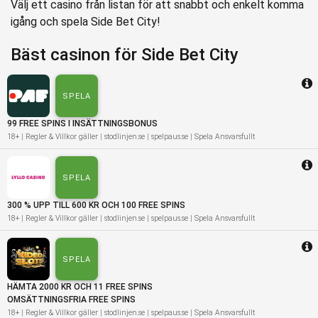
Välj ett casino från listan för att snabbt och enkelt komma
igång och spela Side Bet City!
Bäst casinon för Side Bet City
SPELA
99 FREE SPINS I INSÄTTNINGSBONUS
18+
|
Regler & Villkor gäller
| stodlinjen.se | spelpaus.se
| Spela Ansvarsfullt
SPELA
300 % UPP TILL 600 KR OCH 100 FREE SPINS
18+
|
Regler & Villkor gäller
| stodlinjen.se | spelpaus.se
| Spela Ansvarsfullt
SPELA
HÄMTA 2000 KR OCH 11 FREE SPINS
OMSÄTTNINGSFRIA FREE SPINS
18+
|
Regler & Villkor gäller
| stodlinjen.se | spelpaus.se
| Spela Ansvarsfullt