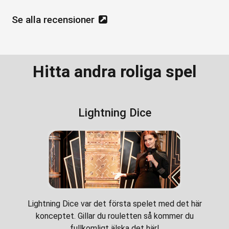
Se alla recensioner
Hitta andra roliga spel
Lightning Dice
Lightning Dice var det första spelet med det här
konceptet. Gillar du rouletten så kommer du
fullkomligt älska det här!