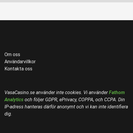
Om oss
Användarvillkor
Kontakta oss
VasaCasino.se använder inte cookies. Vi använder
Fathom
Analytics
och följer GDPR, ePrivacy, COPPA, och CCPA. Din
IP-adress hanteras därför anonymt och vi kan inte identifiera
dig.