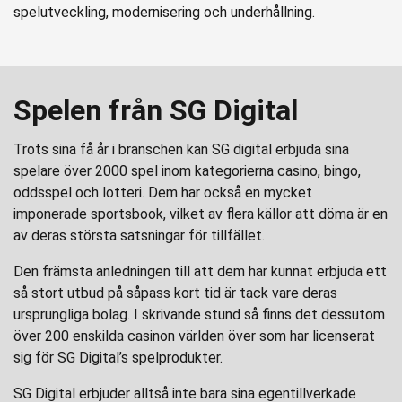
spelutveckling, modernisering och underhållning.
Spelen från SG Digital
Trots sina få år i branschen kan SG digital erbjuda sina
spelare över 2000 spel inom kategorierna casino, bingo,
oddsspel och lotteri. Dem har också en mycket
imponerade sportsbook, vilket av flera källor att döma är en
av deras största satsningar för tillfället.
Den främsta anledningen till att dem har kunnat erbjuda ett
så stort utbud på såpass kort tid är tack vare deras
ursprungliga bolag. I skrivande stund så finns det dessutom
över 200 enskilda casinon världen över som har licenserat
sig för SG Digital’s spelprodukter.
SG Digital erbjuder alltså inte bara sina egentillverkade