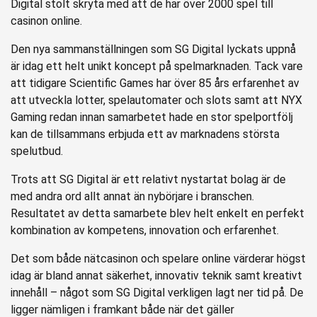
Digital stolt skryta med att de har över 2000 spel till
casinon online.
Den nya sammanställningen som SG Digital lyckats uppnå
är idag ett helt unikt koncept på spelmarknaden. Tack vare
att tidigare Scientific Games har över 85 års erfarenhet av
att utveckla lotter, spelautomater och slots samt att NYX
Gaming redan innan samarbetet hade en stor spelportfölj
kan de tillsammans erbjuda ett av marknadens största
spelutbud.
Trots att SG Digital är ett relativt nystartat bolag är de
med andra ord allt annat än nybörjare i branschen.
Resultatet av detta samarbete blev helt enkelt en perfekt
kombination av kompetens, innovation och erfarenhet.
Det som både nätcasinon och spelare online värderar högst
idag är bland annat säkerhet, innovativ teknik samt kreativt
innehåll – något som SG Digital verkligen lagt ner tid på. De
ligger nämligen i framkant både när det gäller