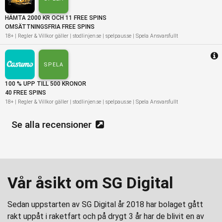
HÄMTA 2000 KR OCH 11 FREE SPINS
OMSÄTTNINGSFRIA FREE SPINS
18+
|
Regler & Villkor gäller
| stodlinjen.se | spelpaus.se
| Spela Ansvarsfullt
SPELA
100 % UPP TILL 500 KRONOR
40 FREE SPINS
18+
|
Regler & Villkor gäller
| stodlinjen.se | spelpaus.se
| Spela Ansvarsfullt
Se alla recensioner
Vår åsikt om SG Digital
Sedan uppstarten av SG Digital år 2018 har bolaget gått
rakt uppåt i raketfart och på drygt 3 år har de blivit en av