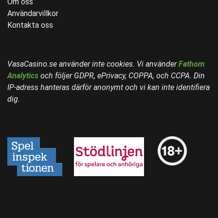
Om oss
Användarvillkor
Kontakta oss
VasaCasino.se använder inte cookies. Vi använder
Fathom
Analytics
och följer GDPR, ePrivacy, COPPA, och CCPA. Din
IP-adress hanteras därför anonymt och vi kan inte identifiera
dig.