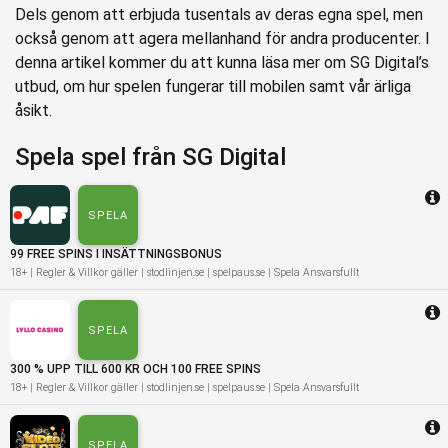
Dels genom att erbjuda tusentals av deras egna spel, men
också genom att agera mellanhand för andra producenter. I
denna artikel kommer du att kunna läsa mer om SG Digital’s
utbud, om hur spelen fungerar till mobilen samt vår ärliga
åsikt.
Spela spel från SG Digital
SPELA
99 FREE SPINS I INSÄTTNINGSBONUS
18+
|
Regler & Villkor gäller
| stodlinjen.se | spelpaus.se
| Spela Ansvarsfullt
SPELA
300 % UPP TILL 600 KR OCH 100 FREE SPINS
18+
|
Regler & Villkor gäller
| stodlinjen.se | spelpaus.se
| Spela Ansvarsfullt
SPELA