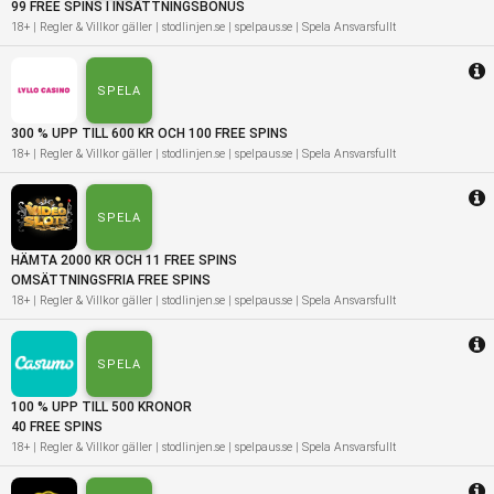
99 FREE SPINS I INSÄTTNINGSBONUS
18+
|
Regler & Villkor gäller
| stodlinjen.se | spelpaus.se
| Spela Ansvarsfullt
SPELA
300 % UPP TILL 600 KR OCH 100 FREE SPINS
18+
|
Regler & Villkor gäller
| stodlinjen.se | spelpaus.se
| Spela Ansvarsfullt
SPELA
HÄMTA 2000 KR OCH 11 FREE SPINS
OMSÄTTNINGSFRIA FREE SPINS
18+
|
Regler & Villkor gäller
| stodlinjen.se | spelpaus.se
| Spela Ansvarsfullt
SPELA
100 % UPP TILL 500 KRONOR
40 FREE SPINS
18+
|
Regler & Villkor gäller
| stodlinjen.se | spelpaus.se
| Spela Ansvarsfullt