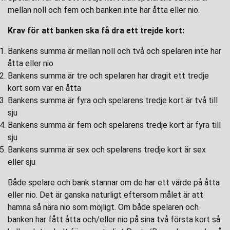
mellan noll och fem och banken inte har åtta eller nio.
Krav för att banken ska få dra ett trejde kort:
Bankens summa är mellan noll och två och spelaren inte har
åtta eller nio
Bankens summa är tre och spelaren har dragit ett tredje
kort som var en åtta
Bankens summa är fyra och spelarens tredje kort är två till
sju
Bankens summa är fem och spelarens tredje kort är fyra till
sju
Bankens summa är sex och spelarens tredje kort är sex
eller sju
Både spelare och bank stannar om de har ett värde på åtta
eller nio. Det är ganska naturligt eftersom målet är att
hamna så nära nio som möjligt. Om både spelaren och
banken har fått åtta och/eller nio på sina två första kort så