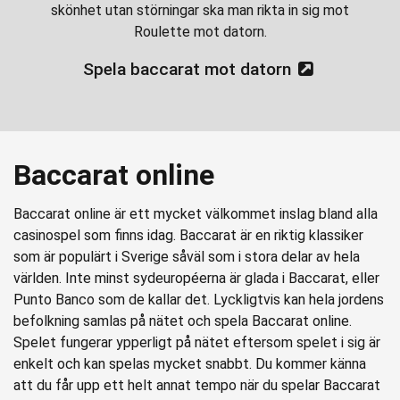
skönhet utan störningar ska man rikta in sig mot
Roulette mot datorn.
Spela baccarat mot datorn
Baccarat online
Baccarat online är ett mycket välkommet inslag bland alla
casinospel som finns idag. Baccarat är en riktig klassiker
som är populärt i Sverige såväl som i stora delar av hela
världen. Inte minst sydeuropéerna är glada i Baccarat, eller
Punto Banco som de kallar det. Lyckligtvis kan hela jordens
befolkning samlas på nätet och spela Baccarat online.
Spelet fungerar ypperligt på nätet eftersom spelet i sig är
enkelt och kan spelas mycket snabbt. Du kommer känna
att du får upp ett helt annat tempo när du spelar Baccarat