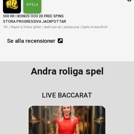
SPELA
500 KR I BONUS OCH 20 FREE SPINS
STORA PROGRESSIVA JACKPOTTAR
18+
|
Regler & Villkor gäller
| stodlinjen.se | spelpaus.se
| Spela Ansvarsfullt
Se alla recensioner
Andra roliga spel
LIVE BACCARAT