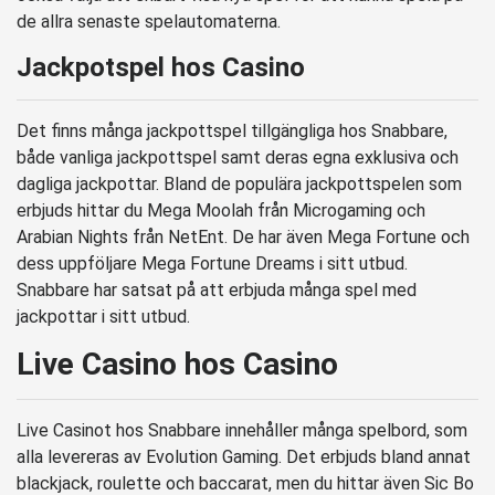
de allra senaste spelautomaterna.
Jackpotspel hos Casino
Det finns många jackpottspel tillgängliga hos Snabbare,
både vanliga jackpottspel samt deras egna exklusiva och
dagliga jackpottar. Bland de populära jackpottspelen som
erbjuds hittar du Mega Moolah från Microgaming och
Arabian Nights från NetEnt. De har även Mega Fortune och
dess uppföljare Mega Fortune Dreams i sitt utbud.
Snabbare har satsat på att erbjuda många spel med
jackpottar i sitt utbud.
Live Casino hos Casino
Live Casinot hos Snabbare innehåller många spelbord, som
alla levereras av Evolution Gaming. Det erbjuds bland annat
blackjack, roulette och baccarat, men du hittar även Sic Bo