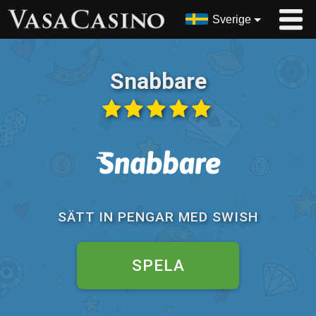
Sverige
Snabbare
SÄTT IN PENGAR MED SWISH
SPELA