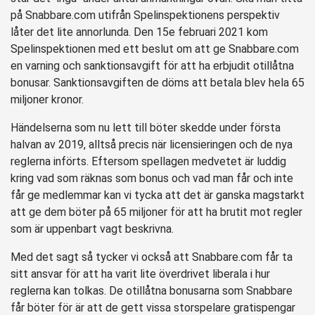
på Snabbare.com utifrån Spelinspektionens perspektiv
låter det lite annorlunda. Den 15e februari 2021 kom
Spelinspektionen med ett beslut om att ge Snabbare.com
en varning och sanktionsavgift för att ha erbjudit otillåtna
bonusar. Sanktionsavgiften de döms att betala blev hela 65
miljoner kronor.
Händelserna som nu lett till böter skedde under första
halvan av 2019, alltså precis när licensieringen och de nya
reglerna införts. Eftersom spellagen medvetet är luddig
kring vad som räknas som bonus och vad man får och inte
får ge medlemmar kan vi tycka att det är ganska magstarkt
att ge dem böter på 65 miljoner för att ha brutit mot regler
som är uppenbart vagt beskrivna.
Med det sagt så tycker vi också att Snabbare.com får ta
sitt ansvar för att ha varit lite överdrivet liberala i hur
reglerna kan tolkas. De otillåtna bonusarna som Snabbare
får böter för är att de gett vissa storspelare gratispengar