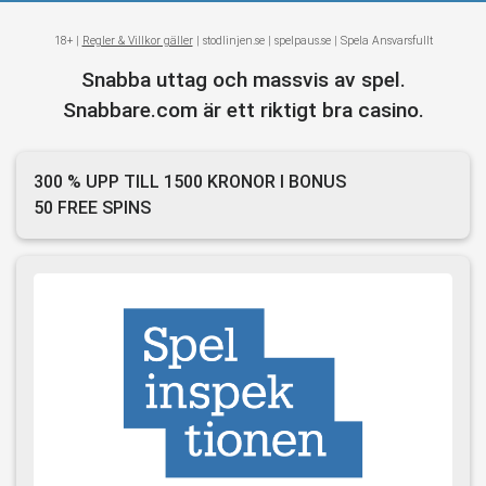
18+
|
Regler & Villkor gäller
| stodlinjen.se | spelpaus.se
| Spela Ansvarsfullt
Snabba uttag och massvis av spel.
Snabbare.com är ett riktigt bra casino.
300 % UPP TILL 1500 KRONOR I BONUS
50 FREE SPINS