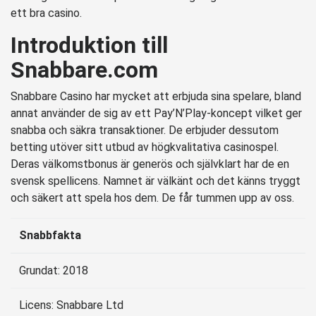
ett bra casino.
Introduktion till
Snabbare.com
Snabbare Casino har mycket att erbjuda sina spelare, bland
annat använder de sig av ett Pay’N’Play-koncept vilket ger
snabba och säkra transaktioner. De erbjuder dessutom
betting utöver sitt utbud av högkvalitativa casinospel.
Deras välkomstbonus är generös och självklart har de en
svensk spellicens. Namnet är välkänt och det känns tryggt
och säkert att spela hos dem. De får tummen upp av oss.
Snabbfakta
Grundat: 2018
Licens: Snabbare Ltd