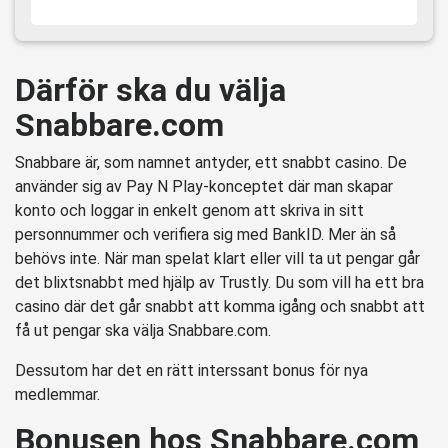
Därför ska du välja
Snabbare.com
Snabbare är, som namnet antyder, ett snabbt casino. De
använder sig av Pay N Play-konceptet där man skapar
konto och loggar in enkelt genom att skriva in sitt
personnummer och verifiera sig med BankID. Mer än så
behövs inte. När man spelat klart eller vill ta ut pengar går
det blixtsnabbt med hjälp av Trustly. Du som vill ha ett bra
casino där det går snabbt att komma igång och snabbt att
få ut pengar ska välja Snabbare.com.
Dessutom har det en rätt interssant bonus för nya
medlemmar.
Bonusen hos Snabbare.com