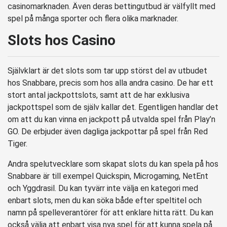
casinomarknaden. Även deras bettingutbud är välfyllt med
spel på många sporter och flera olika marknader.
Slots hos Casino
Självklart är det slots som tar upp störst del av utbudet
hos Snabbare, precis som hos alla andra casino. De har ett
stort antal jackpottslots, samt att de har exklusiva
jackpottspel som de själv kallar det. Egentligen handlar det
om att du kan vinna en jackpott på utvalda spel från Play’n
GO. De erbjuder även dagliga jackpottar på spel från Red
Tiger.
Andra spelutvecklare som skapat slots du kan spela på hos
Snabbare är till exempel Quickspin, Microgaming, NetEnt
och Yggdrasil. Du kan tyvärr inte välja en kategori med
enbart slots, men du kan söka både efter speltitel och
namn på spelleverantörer för att enklare hitta rätt. Du kan
också välja att enbart visa nya spel för att kunna spela på