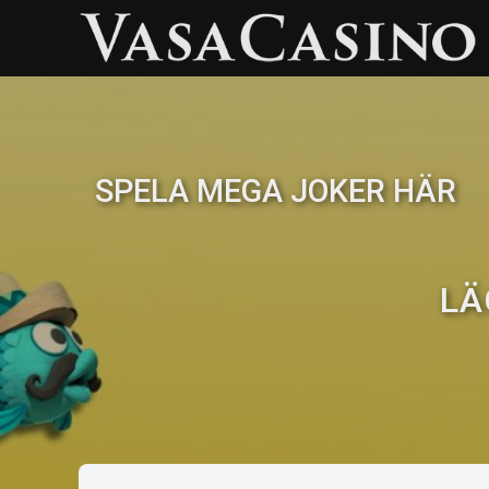
SPELA MEGA JOKER HÄR
LÄ