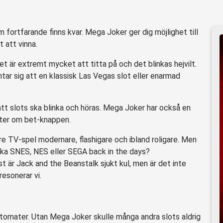
fortfarande finns kvar. Mega Joker ger dig möjlighet till
 att vinna.
t är extremt mycket att titta på och det blinkas hejvilt.
tar sig att en klassisk Las Vegas slot eller enarmad
att slots ska blinka och höras. Mega Joker har också en
nster om bet-knappen.
e TV-spel modernare, flashigare och ibland roligare. Men
ska SNES, NES eller SEGA back in the days?
st är Jack and the Beanstalk sjukt kul, men är det inte
resonerar vi.
tomater. Utan Mega Joker skulle många andra slots aldrig