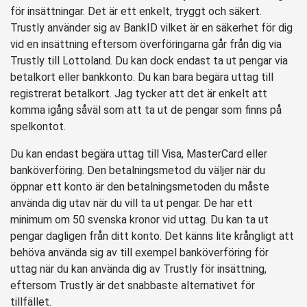
för insättningar. Det är ett enkelt, tryggt och säkert.
Trustly använder sig av BankID vilket är en säkerhet för dig
vid en insättning eftersom överföringarna går från dig via
Trustly till Lottoland. Du kan dock endast ta ut pengar via
betalkort eller bankkonto. Du kan bara begära uttag till
registrerat betalkort. Jag tycker att det är enkelt att
komma igång såväl som att ta ut de pengar som finns på
spelkontot.
Du kan endast begära uttag till Visa, MasterCard eller
banköverföring. Den betalningsmetod du väljer när du
öppnar ett konto är den betalningsmetoden du måste
använda dig utav när du vill ta ut pengar. De har ett
minimum om 50 svenska kronor vid uttag. Du kan ta ut
pengar dagligen från ditt konto. Det känns lite krångligt att
behöva använda sig av till exempel banköverföring för
uttag när du kan använda dig av Trustly för insättning,
eftersom Trustly är det snabbaste alternativet för
tillfället.