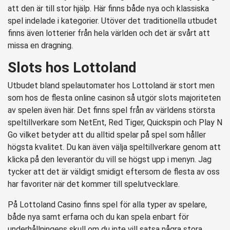
att den är till stor hjälp. Här finns både nya och klassiska
spel indelade i kategorier. Utöver det traditionella utbudet
finns även lotterier från hela världen och det är svårt att
missa en dragning.
Slots hos Lottoland
Utbudet bland spelautomater hos Lottoland är stort men
som hos de flesta online casinon så utgör slots majoriteten
av spelen även här. Det finns spel från av världens största
speltillverkare som NetEnt, Red Tiger, Quickspin och Play N
Go vilket betyder att du alltid spelar på spel som håller
högsta kvalitet. Du kan även välja speltillverkare genom att
klicka på den leverantör du vill se högst upp i menyn. Jag
tycker att det är väldigt smidigt eftersom de flesta av oss
har favoriter när det kommer till spelutvecklare.
På Lottoland Casino finns spel för alla typer av spelare,
både nya samt erfarna och du kan spela enbart för
underhållningens skull om du inte vill satsa några stora