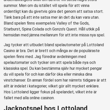
summor. Men om du istället vill spela för att vinna
ordentligt kan du givetvis göra det genom att satsa stort.
Tänk bara på att inte satsa mer än det du kan vara utan.
Bland spelen finns exempelvis Valley of the Gods,
Starburst, Spina Colada och Gonzo’s Quest. Håll utkik på
hemsidan med jämna mellanrum för att inte missa nya spel.
Jag tycker att utbudet bland spelautomater på Lottoland
Casino är bra. Det är brett och många av de populäraste
spelen finns med. Jag föredrar avdelningen med
spelautomater och tycker om att spela både nya och
klassiska spel. Du kan bestämma själv hur mycket pengar
du vill spela för och kan därför öka eller minska dina
vinstchanser. En annan fördel som har nämnts tidigare är att
allt är indelat i kategorier, vilket gör allt mycket enklare.
Hos Lottoland ligger fokus på spelandet, vilket inte är
fallet med alla online casinon.
Jackpotspel hos Lottoland