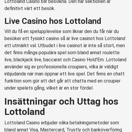
Lottoland Casino blir besvikna. Den här sektionen är
definitivt värt ett besök.
Live Casino hos Lottoland
Vill du få en spelupplevelse som liknar den du får när du
besöker ett fysiskt casino så är live casinot hos Lottoland
ett utmärkt val. Utbudet i live casinot är inte så stort, men
det finns många populära spel som bland annat roulette
live, blackjack live, baccarat och Casino Hold’Em. Lottoland
använder sig av professionella croupiers, vilka är väldigt
inbjudande när man öppnar ett live spel. Det finns en chatt
funktion som gör att det går att chatta med en croupier
under spelets gång, vilket är en stor fördel.
Insättningar och Uttag hos
Lottoland
Lottoland Casino erbjuder olika betalningsmetoder som
bland annat Visa, Mastercard, Trustly och banköverföring