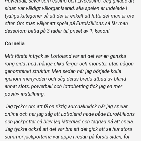
Powerball, såväl som casino och Livecasino. Jag gillade att
sidan var väldigt välorganiserad, alla spelen är indelade i
tydliga kategorier så att det är enkelt att hitta det man är ute
efter. Om man väljer att spela på EuroMillions så får man
dessutom betta på 3 rader till priset av 1, kanon!
Cornelia
Mitt första intryck av Lottoland var att det var en ganska
rörig sida med många olika färger och mönster, utan någon
genomtänkt struktur. Men sedan när jag började kolla
igenom menyraden och såg deras breda utbud av bland
annat slots, powerball och lottobetting fick jag en mer
positiv inställning.
Jag tycker om att få en riktig adrenalinkick när jag spelar
online och när jag såg att Lottoland hade både EuroMillions
och jackpottar så blev jag jätteglad och taggad på att spela.
Jag tyckte också att det var bra att det gick att se hur stora
summor jackpottarna var uppe i redan på första sidan, för