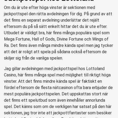
Om du är ute efter höga vinster är sektionen med
jackpottspel den rätta avdelningen för dig. På grund av att
det finns en separat avdelning underlättar det rejält
eftersom du på så sätt enkelt hittar det du är ute efter.
Utbudet är väldigt bra, här finns många populära spel som
Mega Fortune, Hall of Gods, Divine Fortune och Wings of
Ra. Det finns även många mindre kända spel men jag tycker
att det är roligt att spela på sådana också eftersom de
skiljer sig från de vanliga spelen.
Jag gillar avdelningen med jackpottspel hos Lottoland
Casino, här finns många spel med möjlighet till riktigt höga
vinster. Att det finns mindre kända spel är faktiskt en
fördel eftersom de flesta nätcasinon ofta bara erbjuder de
mest populära jackpottspelen. Det uppskattas stort när
det finns ett spelutbud som även innehåller annorlunda
spel. Det känns som om de verkligen har satsat på den här
sektionen, jag tror inte att jackpottfantaster som besöker