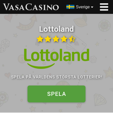
Sverige
Lottoland
SPELA PÅ VÄRLDENS STÖRSTA LOTTERIER!
SPELA