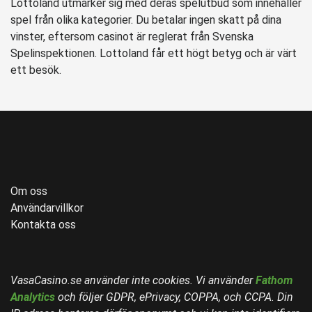
Lottoland utmärker sig med deras spelutbud som innehåller
spel från olika kategorier. Du betalar ingen skatt på dina
vinster, eftersom casinot är reglerat från Svenska
Spelinspektionen. Lottoland får ett högt betyg och är värt
ett besök.
Om oss
Användarvillkor
Kontakta oss
VasaCasino.se använder inte cookies. Vi använder
Fathom
Analytics
och följer GDPR, ePrivacy, COPPA, och CCPA. Din