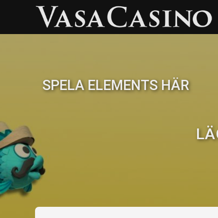
SPELA ELEMENTS HÄR
LÄ