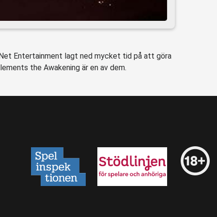
 Net Entertainment lagt ned mycket tid på att göra
r. Elements the Awakening är en av dem.