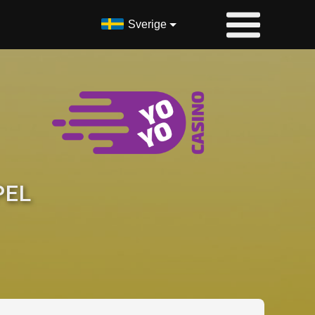
Sverige
PEL