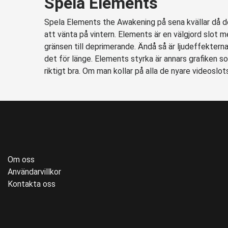
Spela Elements
Spela Elements the Awakening på sena kvällar då de
att vänta på vintern. Elements är en välgjord slot m
gränsen till deprimerande. Ändå så är ljudeffektern
det för länge. Elements styrka är annars grafiken 
riktigt bra. Om man kollar på alla de nyare videoslo
Om oss
Användarvillkor
Kontakta oss