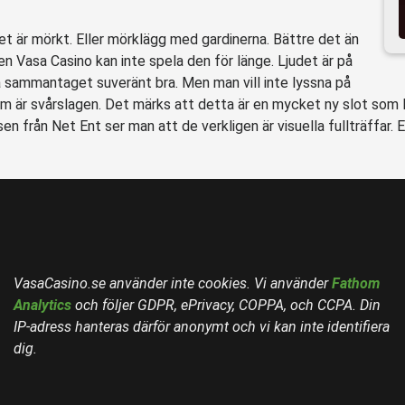
t är mörkt. Eller mörklägg med gardinerna. Bättre det än
en Vasa Casino kan inte spela den för länge. Ljudet är på
a sammantaget suveränt bra. Men man vill inte lyssna på
som är svårslagen. Det märks att detta är en mycket ny slot som
tsen från Net Ent ser man att de verkligen är visuella fullträffa
VasaCasino.se använder inte cookies. Vi använder
Fathom
Analytics
och följer GDPR, ePrivacy, COPPA, och CCPA. Din
IP-adress hanteras därför anonymt och vi kan inte identifiera
dig.