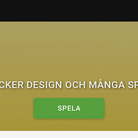
CKER DESIGN OCH MÅNGA S
SPELA